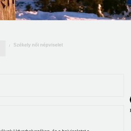
Székely női népviselet