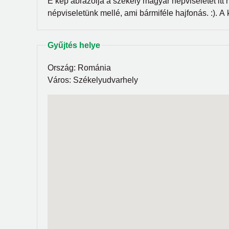
E kép ábrázolja a székely magyar népviseletet itt
népviseletünk mellé, ami bármiféle hajfonás. :). A
Gyűjtés helye
Ország:
Románia
Város:
Székelyudvarhely