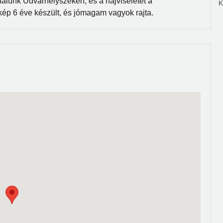
 nálunk Udvarhelyszéken, és a hajviseletet a
K
 kép 6 éve készült, és jómagam vagyok rajta.