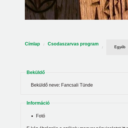
Jelenlegi hely
Címlap
Csodaszarvas program
Egyéb
Beküldő
Beküldő neve:
Fancsali Tünde
Információ
Fotó