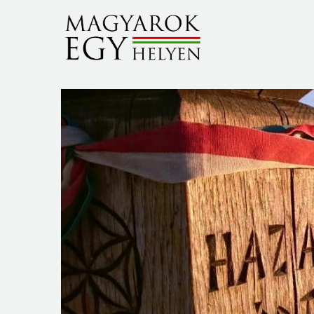
Ugrás a tartalomra
slide jobboldali szove