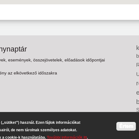
ynaptár
k, események, összejövetelek, előadások időpontjai
ny az elkövetkező időszakra
C
(„sütiket”) használ. Ezen fájlok információkat
Értem
ásairól, de nem tárolnak személyes adatokat.
k a cookie-k használatába.
További információk itt
.