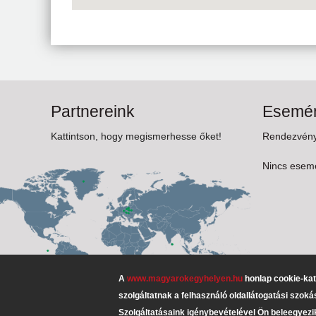
Partnereink
Esemén
Kattintson, hogy megismerhesse őket!
Rendezvénye
Nincs esemé
A
www.magyarokegyhelyen.hu
honlap cookie-kat 
szolgáltatnak a felhasználó oldallátogatási szok
Szolgáltatásaink igénybevételével Ön beleegyezi