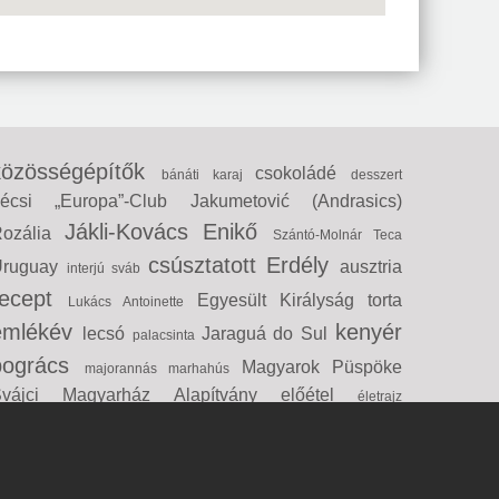
közösségépítők
csokoládé
bánáti karaj
desszert
bécsi „Europa”-Club
Jakumetović (Andrasics)
Jákli-Kovács Enikő
Rozália
Szántó-Molnár Teca
csúsztatott
Erdély
Uruguay
ausztria
interjú
sváb
recept
Egyesült Királyság
torta
Lukács Antoinette
emlékév
kenyér
lecsó
Jaraguá do Sul
palacsinta
bogrács
Magyarok Püspöke
majorannás marhahús
Svájci Magyarház Alapítvány
előétel
életrajz
sörögefánk
kormany.hu