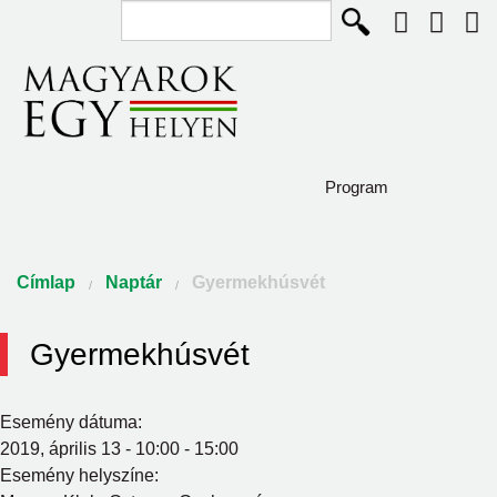
Keresés...
Ugrás a tartalomra
Program
Diaszpóra és Szórvány
Jelenlegi hely
Címlap
Naptár
Gyermekhúsvét
Így élünk
Gyermekhúsvét
Közösségépítők
Pályázat
Esemény dátuma:
2019, április 13 -
10:00
-
15:00
Csodaszarvas program
Esemény helyszíne: