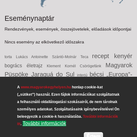
Eseménynaptár
Rendezvények, események, összejövetelek, előadások időpontjai
Nincs esemény az elkövetkező időszakra
recept
kenyér
torta
Lukács Antoinette
Szántó-Molnár Teca
Magyarok
bogrács
életrajz
Klement Kornél
Csörögefánk
Püspöke
Jaraguá do Sul
bécsi „Europa”-
interjú
Club
palacsinta
desszert
Svájci Magyarház Alapítvány
A
www.magyarokegyhelyen.hu
honlap cookie-kat
csúsztatott
túrós
Erdély
Uruguay
közösségépítők
(„sütiket”) használ. Ezen fájlok információkat szolgáltatnak
Cuk Éva
a felhasználó oldallátogatási szokásairól, de nem tárolnak
bánáti karaj
csokoládé
Márton Áron
előétel
személyes adatokat. Szolgáltatásaink igénybevételével Ön
Jakumetović (Andrasics)
majorannás marhahús
beleegyezik a cookie-k használatába.
További információk
Rozália
lecsó
emlékév
További információk
itt
.
Értem