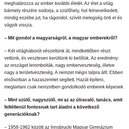
meghatározza az ember további életét. Az élet a világ
bármely részére sodorja, a szülőhely, hol felnevelkedett,
mindig eszébe jut, ha rágondol, szívét melegség önti el és
vágyik vissza.
– Mit gondol a magyarságról, a magyar emberekről?
– Két világháborút vészeltünk át, mindkettőben részt
vettünk, és vesztesen kerültünk ki belőlük. Az eredmény:
az országot lerombolták, nagy emberveszteség, illetve
nagy a területveszteség. A nemzet mégis talpra állt. Ebben
elsősorban a hazaszeretet segített. Hazát építeni,
megtartani csak nemzetben gondolkodó emberek képesek
– Mint szülő, nagyszülő, mi az az útravaló, tanács, amit
feltétlenül fontosnak tart átadni a következő
generációknak?
– 1958-1962 között az Innsbrucki Magyar Gimnázium