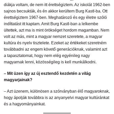
diákja voltam, de nem itt érettségiztem. Az iskolát 1962-ben
sajnos becsukták, és én akkor kerültem Burg Kastl-ba. Ott
érettségiztem 1967-ben. Meghatározó és egy életre szóló
indíttatást itt kaptam. Amit Burg Kastl-ban a lelkembe
ültettek, azt ma is mint örökséget hordom magamban. Nem
volt az más, mint a magyar nemzet szeretete, a magyar
kultúra és nyelv tisztelete. Ezeket az értékeket szeretném
továbbadni az engem követő generációknak, valamint azt
a tapasztatomat, hogy nem elég egyénileg nagy
magyarnak lenni, közösségileg is kell munkálkodni.
– Mit üzen így az új esztendő kezdetén a világ
magyarjainak?
– Azt üzenem, különösen a szórványban élő magyaroknak,
hogy ápolják továbbra is az anyanyelvi magyar kultúránkat
és a hagyományainkat.