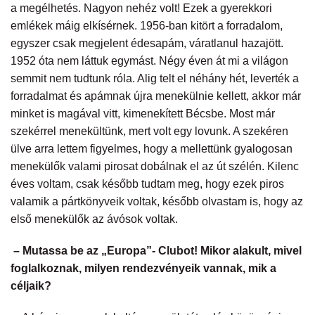
a megélhetés. Nagyon nehéz volt! Ezek a gyerekkori
emlékek máig elkísérnek. 1956-ban kitört a forradalom,
egyszer csak megjelent édesapám, váratlanul hazajött.
1952 óta nem láttuk egymást. Négy éven át mi a világon
semmit nem tudtunk róla. Alig telt el néhány hét, leverték a
forradalmat és apámnak újra menekülnie kellett, akkor már
minket is magával vitt, kimenekített Bécsbe. Most már
szekérrel menekültünk, mert volt egy lovunk. A szekéren
ülve arra lettem figyelmes, hogy a mellettünk gyalogosan
menekülők valami pirosat dobálnak el az út szélén. Kilenc
éves voltam, csak később tudtam meg, hogy ezek piros
valamik a pártkönyveik voltak, később olvastam is, hogy az
első menekülők az ávósok voltak.
– Mutassa be az „Europa”- Clubot! Mikor alakult, mivel
foglalkoznak, milyen rendezvényeik vannak, mik a
céljaik?