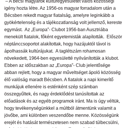
– A bécsi magyarok kultúregyesületét valós közösségi
igény hozta létre. Az 1956-os magyar forradalom után a
Bécsben rekedt magyar fiatalság, amelyre leginkább a
gyökértelenség és a tájékozatlanság volt jellemző, kereste
egymást. Az „Europa”- Clubot 1956-ban Ausztriába
menekült fiatalok, főként egyetemisták alapították. Először
néptánccsoportot alakítottak, hogy hazájuktól távol is
ápolhassák kultúrájukat. A taglétszám rohamosan
növekedett, 1964-ben egyesületté nyilvánították a klubot.
Ebben az időszakban az „Europa”- Club jelentősége
abban rejlett, hogy a magyar műveltséget ápoló közösség
élő valóság maradt Bécsben. A fiatalok a napi kimerítő
munkájuk ellenére is esténként szép számban
összegyűltek, és nagy érdeklődést tanúsítottak az
előadások és az egyéb programok iránt. Ma is úgy véltük,
hogy tevékenységünkkel a múltból átmentünk valamit a
jövőbe, ami különben veszendőbe menne. Közösségünk
erejét és hatását természetesen nem szabad túlbecsülni,