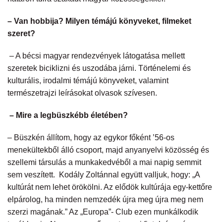
– Van hobbija? Milyen témájú könyveket, filmeket
szeret?
– A bécsi magyar rendezvények látogatása mellett
szeretek biciklizni és uszodába járni. Történelemi és
kulturális, irodalmi témájú könyveket, valamint
természetrajzi leírásokat olvasok szívesen.
– Mire a legbüszkébb életében?
– Büszkén állítom, hogy az egykor főként ’56-os
menekültekből álló csoport, majd anyanyelvi közösség és
szellemi társulás a munkakedvéből a mai napig semmit
sem veszített. Kodály Zoltánnal együtt valljuk, hogy: „A
kultúrát nem lehet örökölni. Az elődök kultúrája egy-kettőre
elpárolog, ha minden nemzedék újra meg újra meg nem
szerzi magának.” Az „Europa”- Club ezen munkálkodik