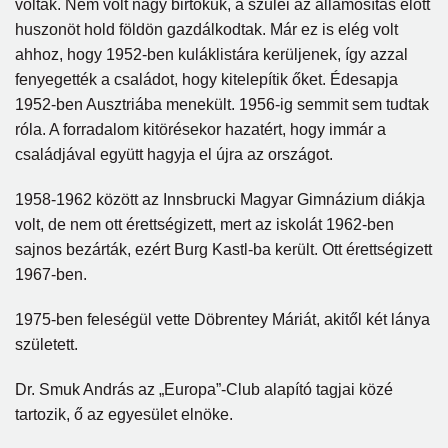
voltak. Nem volt nagy birtokuk, a szülei az államosítás előtt
huszonöt hold földön gazdálkodtak. Már ez is elég volt
ahhoz, hogy 1952-ben kuláklistára kerüljenek, így azzal
fenyegették a családot, hogy kitelepítik őket. Édesapja
1952-ben Ausztriába menekült. 1956-ig semmit sem tudtak
róla. A forradalom kitörésekor hazatért, hogy immár a
családjával együtt hagyja el újra az országot.
1958-1962 között az Innsbrucki Magyar Gimnázium diákja
volt, de nem ott érettségizett, mert az iskolát 1962-ben
sajnos bezárták, ezért Burg Kastl-ba került. Ott érettségizett
1967-ben.
1975-ben feleségül vette Döbrentey Máriát, akitől két lánya
született.
Dr. Smuk András az „Europa”-Club alapító tagjai közé
tartozik, ő az egyesület elnöke.