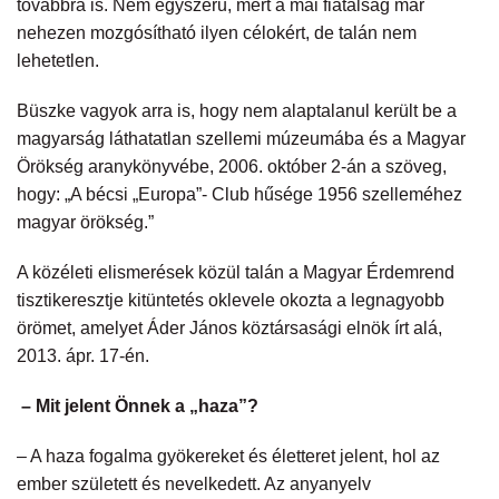
továbbra is. Nem egyszerű, mert a mai fiatalság már
nehezen mozgósítható ilyen célokért, de talán nem
lehetetlen.
Büszke vagyok arra is, hogy nem alaptalanul került be a
magyarság láthatatlan szellemi múzeumába és a Magyar
Örökség aranykönyvébe, 2006. október 2-án a szöveg,
hogy: „A bécsi „Europa”- Club hűsége 1956 szelleméhez
magyar örökség.”
A közéleti elismerések közül talán a Magyar Érdemrend
tisztikeresztje kitüntetés oklevele okozta a legnagyobb
örömet, amelyet Áder János köztársasági elnök írt alá,
2013. ápr. 17-én.
– Mit jelent Önnek a „haza”?
– A haza fogalma gyökereket és életteret jelent, hol az
ember született és nevelkedett. Az anyanyelv