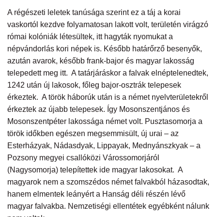
A régészeti leletek tanúsága szerint ez a táj a korai
vaskortól kezdve folyamatosan lakott volt, területén virágzó
római kolóniák létesültek, itt hagyták nyomukat a
népvándorlás kori népek is. Később határőrző besenyők,
azután avarok, később frank-bajor és magyar lakosság
telepedett meg itt. A tatárjáráskor a falvak elnéptelenedtek,
1242 után új lakosok, főleg bajor-osztrák telepesek
érkeztek. A török háborúk után is a német nyelvterületekről
érkeztek az újabb telepesek. Így Mosonszentjános és
Mosonszentpéter lakossága német volt. Pusztasomorja a
török időkben egészen megsemmisült, új urai – az
Esterházyak, Nádasdyak, Lippayak, Mednyánszkyak – a
Pozsony megyei csallóközi Várossomorjáról
(Nagysomorja) telepítettek ide magyar lakosokat. A
magyarok nem a szomszédos német falvakból házasodtak,
hanem elmentek leányért a Hanság déli részén lévő
magyar falvakba. Nemzetiségi ellentétek egyébként nálunk