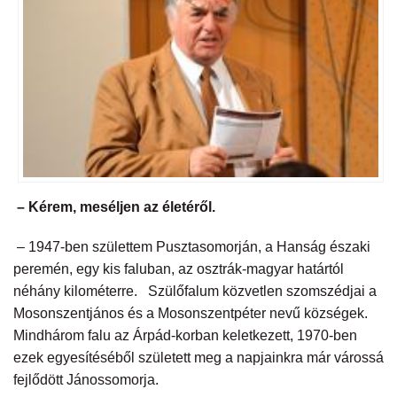
– Kérem, meséljen az életéről.
– 1947-ben születtem Pusztasomorján, a Hanság északi
peremén, egy kis faluban, az osztrák-magyar határtól
néhány kilométerre. Szülőfalum közvetlen szomszédjai a
Mosonszentjános és a Mosonszentpéter nevű községek.
Mindhárom falu az Árpád-korban keletkezett, 1970-ben
ezek egyesítéséből született meg a napjainkra már várossá
fejlődött Jánossomorja.