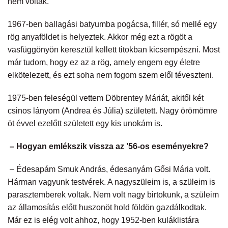
nem voltak.
1967-ben ballagási batyumba pogácsa, fillér, só mellé egy
rög anyaföldet is helyeztek. Akkor még ezt a rögöt a
vasfüggönyön keresztül kellett titokban kicsempészni. Most
már tudom, hogy ez az a rög, amely engem egy életre
elkötelezett, és ezt soha nem fogom szem elől téveszteni.
1975-ben feleségül vettem Döbrentey Máriát, akitől két
csinos lányom (Andrea és Júlia) született. Nagy örömömre
öt évvel ezelőtt született egy kis unokám is.
– Hogyan emlékszik vissza az ’56-os eseményekre?
– Édesapám Smuk András, édesanyám Gősi Mária volt.
Hárman vagyunk testvérek. A nagyszüleim is, a szüleim is
parasztemberek voltak. Nem volt nagy birtokunk, a szüleim
az államosítás előtt huszonöt hold földön gazdálkodtak.
Már ez is elég volt ahhoz, hogy 1952-ben kuláklistára