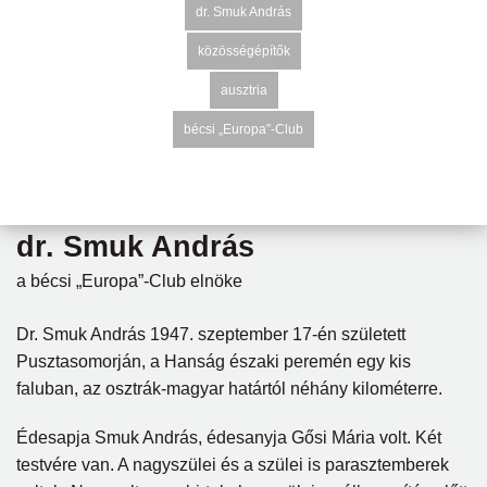
dr. Smuk András
közösségépítők
ausztria
bécsi „Europa”-Club
dr. Smuk András
a bécsi „Europa”-Club elnöke
Dr. Smuk András 1947. szeptember 17-én született
Pusztasomorján, a Hanság északi peremén egy kis
faluban, az osztrák-magyar határtól néhány kilométerre.
Édesapja Smuk András, édesanyja Gősi Mária volt. Két
testvére van. A nagyszülei és a szülei is parasztemberek