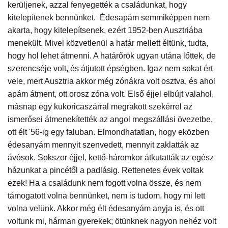
kerüljenek, azzal fenyegették a családunkat, hogy
kitelepítenek bennünket. Édesapám semmiképpen nem
akarta, hogy kitelepítsenek, ezért 1952-ben Ausztriába
menekült. Mivel közvetlenül a határ mellett éltünk, tudta,
hogy hol lehet átmenni. A határőrök ugyan utána lőttek, de
szerencséje volt, és átjutott épségben. Igaz nem sokat ért
vele, mert Ausztria akkor még zónákra volt osztva, és ahol
apám átment, ott orosz zóna volt. Első éjjel elbújt valahol,
másnap egy kukoricaszárral megrakott szekérrel az
ismerősei átmenekítették az angol megszállási övezetbe,
ott élt '56-ig egy faluban. Elmondhatatlan, hogy eközben
édesanyám mennyit szenvedett, mennyit zaklatták az
ávósok. Sokszor éjjel, kettő-háromkor átkutatták az egész
házunkat a pincétől a padlásig. Rettenetes évek voltak
ezek! Ha a családunk nem fogott volna össze, és nem
támogatott volna bennünket, nem is tudom, hogy mi lett
volna velünk. Akkor még élt édesanyám anyja is, és ott
voltunk mi, hárman gyerekek; ötünknek nagyon nehéz volt