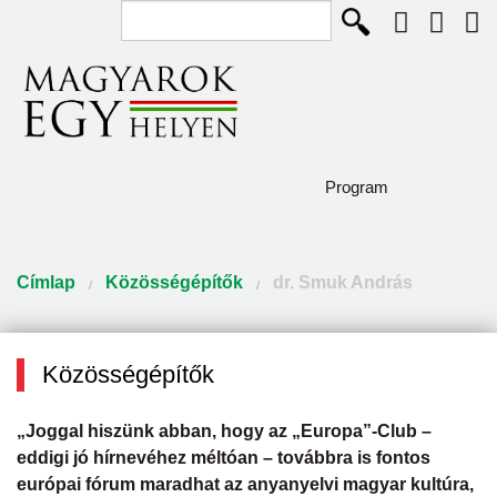
Keresés...
Ugrás a tartalomra
Program
Diaszpóra és Szórvány
Jelenlegi hely
Címlap
Közösségépítők
dr. Smuk András
Így élünk
Közösségépítők
Közösségépítők
Pályázat
„Joggal hiszünk abban, hogy az „Europa”-Club –
Csodaszarvas program
eddigi jó hírnevéhez méltóan – továbbra is fontos
európai fórum maradhat az anyanyelvi magyar kultúra,