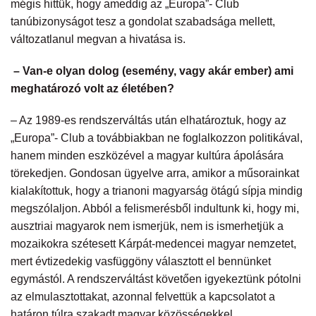
mégis hittük, hogy ameddig az „Europa”- Club
tanúbizonyságot tesz a gondolat szabadsága mellett,
változatlanul megvan a hivatása is.
– Van-e olyan dolog (esemény, vagy akár ember) ami
meghatározó volt az életében?
– Az 1989-es rendszerváltás után elhatároztuk, hogy az
„Europa”- Club a továbbiakban ne foglalkozzon politikával,
hanem minden eszközével a magyar kultúra ápolására
törekedjen. Gondosan ügyelve arra, amikor a műsorainkat
kialakítottuk, hogy a trianoni magyarság ötágú sípja mindig
megszólaljon. Abból a felismerésből indultunk ki, hogy mi,
ausztriai magyarok nem ismerjük, nem is ismerhetjük a
mozaikokra szétesett Kárpát-medencei magyar nemzetet,
mert évtizedekig vasfüggöny választott el bennünket
egymástól. A rendszerváltást követően igyekeztünk pótolni
az elmulasztottakat, azonnal felvettük a kapcsolatot a
határon túlra szakadt magyar közösségekkel.