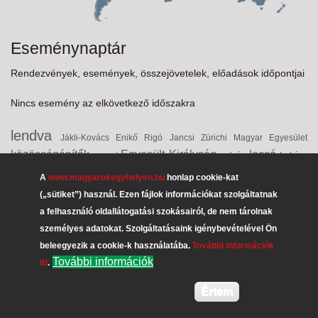
Eseménynaptár
Rendezvények, események, összejövetelek, előadások időpontjai
Nincs esemény az elkövetkező időszakra
lendva
Jákli-Kovács Enikő
Rigó Jancsi
Zürichi Magyar Egyesület
közösségépítők
Egyesült Királyság
lecsó
recept
gulyás
Lukács
lángos
rétes
Antoinette
Dr. Vencser László
Vukovári Magyarok
A
www.magyarokegyhelyen.hu
honlap cookie-kat
interjú
chester
dr. Smuk András
(„sütiket”) használ. Ezen fájlok információkat szolgáltatnak
dödölle
Egyesülete
a felhasználó oldallátogatási szokásairól, de nem tárolnak
Erdély
Burg-Kastl Alumni
palacsinta
csoki
személyes adatokat. Szolgáltatásaink igénybevételével Ön
Zakuszka
Uruguay
leves
desszert
hortobágyi
sváb
beleegyezik a cookie-k használatába.
További információk
ausztria
BUOD
További információk
itt
.
Értem
kormany.hu