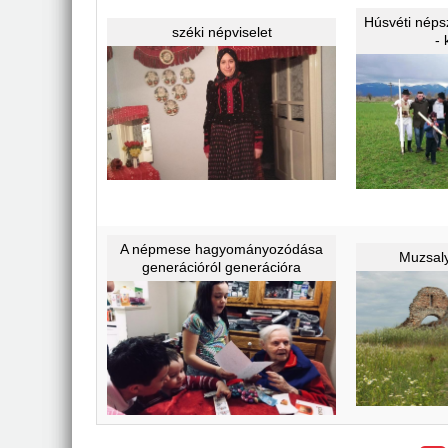
Húsvéti néps
széki népviselet
- 
A népmese hagyományozódása
Muzsal
generációról generációra