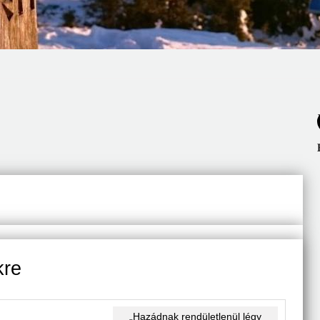
kre
„Hazádnak rendületlenül légy