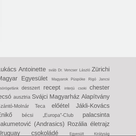
Lukács Antoinette
Zürichi
sváb
Dr. Vencser László
Magyar Egyesület
Magyarok Püspöke
Rigó Jancsi
recept
chester
desszert
sörögefánk
interjú
csoki
lecsó
Svájci Magyarház Alapítvány
ausztria
előétel
Jákli-Kovács
Szántó-Molnár Teca
Enikő
palacsinta
bécsi „Europa”-Club
Jakumetović (Andrasics) Rozália
életrajz
Uruguay
csokoládé
Egyesült Királyság