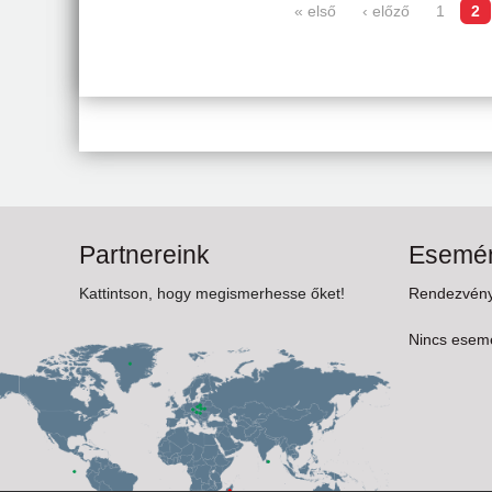
« első
‹ előző
1
2
Oldalak
Partnereink
Esemén
Kattintson, hogy megismerhesse őket!
Rendezvénye
Nincs esemé