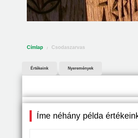
Jelenlegi hely
Címlap
Csodaszarvas
Elsődleges fülek
Értékeink
Nyeremények
Íme néhány példa értékein