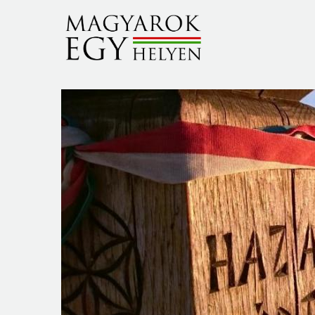
Ugrás a tartalomra
slide jobboldali szove