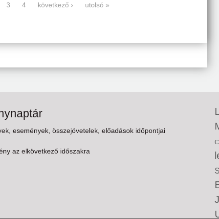
3
4
következő ›
utolsó »
ynaptár
k, események, összejövetelek, előadások időpontjai
C
ny az elkövetkező időszakra