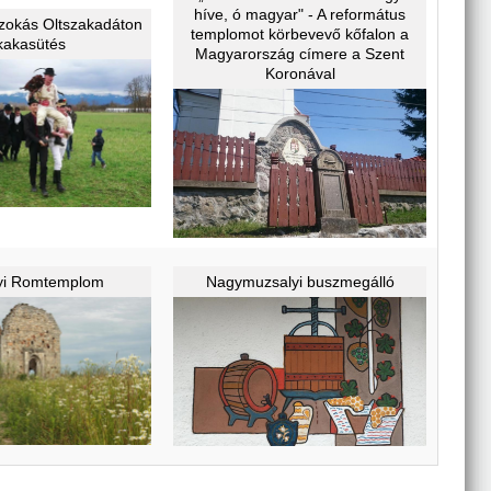
híve, ó magyar" - A református
zokás Oltszakadáton
templomot körbevevő kőfalon a
kakasütés
Magyarország címere a Szent
Koronával
yi Romtemplom
Nagymuzsalyi buszmegálló