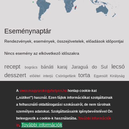
Eseménynaptár
Rendezvények, események, összejövetelek, előadások időpontjai
Nincs esemény az elkövetkező időszakra
recept
lecsó
bánáti karaj
Jaraguá do Sul
bogrács
desszert
torta
előétel
interjú
Csörögefánk
Egyesült Királyság
palacsinta
bécsi „Europa”-Club
kenyér
Erdély
A
www.magyarokegyhelyen.hu
honlap cookie-kat
Jakumetović (Andrasics) Rozália
életrajz
ausztria
Szántó-
(„sütiket”) használ. Ezen fájlok információkat szolgáltatnak
sváb
Svájci
Molnár Teca
közösségépítők
majorannás marhahús
a felhasználó oldallátogatási szokásairól, de nem tárolnak
Magyarház Alapítvány
csúsztatott
Lukács
személyes adatokat. Szolgáltatásaink igénybevételével Ön
Antoinette
Jákli-Kovács Enikő
Uruguay
csokoládé
Magyarok Püspöke
beleegyezik a cookie-k használatába.
További információk
emlékév
További információk
itt
.