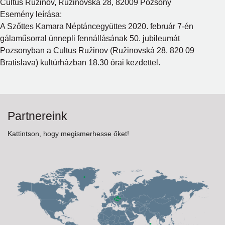
Cultus Ružinov, Ružinovská 28, 82009 Pozsony
Naptár
Esemény leírása:
A Szőttes Kamara Néptáncegyüttes 2020. február 7-én
Partnereink
gálaműsorral ünnepli fennállásának 50. jubileumát
Pozsonyban a Cultus Ružinov (Ružinovská 28, 820 09
Bratislava) kultúrházban 18.30 órai kezdettel.
Partnereink
Kattintson, hogy megismerhesse őket!