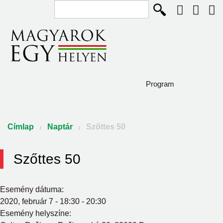
Keresés...
Ugrás a tartalomra
Program
Diaszpóra és Szórvány
Jelenlegi hely
Címlap
Naptár
Szőttes 50
Így élünk
Szőttes 50
Közösségépítők
Pályázat
Esemény dátuma:
2020, február 7 -
18:30
-
20:30
Csodaszarvas program
Esemény helyszíne: