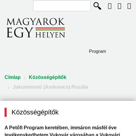
Keresés...
Ugrás a tartalomra
Program
Diaszpóra és Szórvány
Jelenlegi hely
Címlap
Közösségépítők
Így élünk
Jakumetović (Andrasics) Rozália
Közösségépítők
Pályázat
Közösségépítők
Csodaszarvas program
A Petőfi Program keretében, immáron másfél éve
tevékenykedhetem Vukovár városában a Vukovári