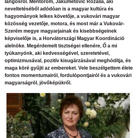
lángosról. Mentorom, Jakumetović Rozália, aki
neveltetéséből adódóan is a magyar kultúra és
hagyományok lelkes követője, a vukovári magyar
közösség vezetője, motora, és most már a Vukovár-
Szerém megye magyarjainak és kisebbségeinek
képviselője is, a Horvátországi Magyar Koordináció
alelnöke. Megérdemelt tisztségei ellenére, Ő a mi
tyúkanyónk, aki kedvességével, szeretetével,
optimizmusával, pozitív kisugárzásával meghódítja, és
maga köré gyűjti az embereket. Vele beszélgettem élete
fontos momentumairól, fordulópontjairól és a vukovári
magyarságról, jövőképükről.