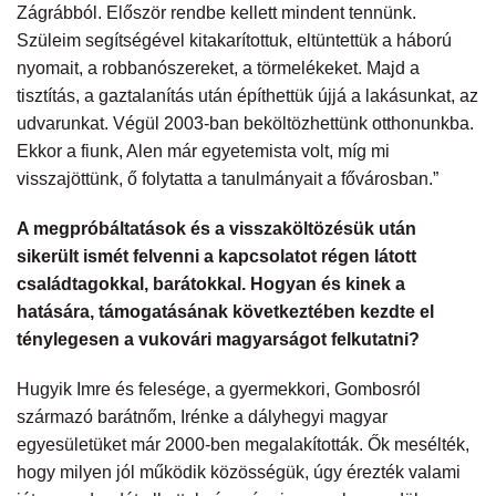
Zágrábból. Először rendbe kellett mindent tennünk.
Szüleim segítségével kitakarítottuk, eltüntettük a háború
nyomait, a robbanószereket, a törmelékeket. Majd a
tisztítás, a gaztalanítás után építhettük újjá a lakásunkat, az
udvarunkat. Végül 2003-ban beköltözhettünk otthonunkba.
Ekkor a fiunk, Alen már egyetemista volt, míg mi
visszajöttünk, ő folytatta a tanulmányait a fővárosban.”
A megpróbáltatások és a visszaköltözésük után
sikerült ismét felvenni a kapcsolatot régen látott
családtagokkal, barátokkal. Hogyan és kinek a
hatására, támogatásának következtében kezdte el
ténylegesen a vukovári magyarságot felkutatni?
Hugyik Imre és felesége, a gyermekkori, Gombosról
származó barátnőm, Irénke a dályhegyi magyar
egyesületüket már 2000-ben megalakították. Ők mesélték,
hogy milyen jól működik közösségük, úgy érezték valami