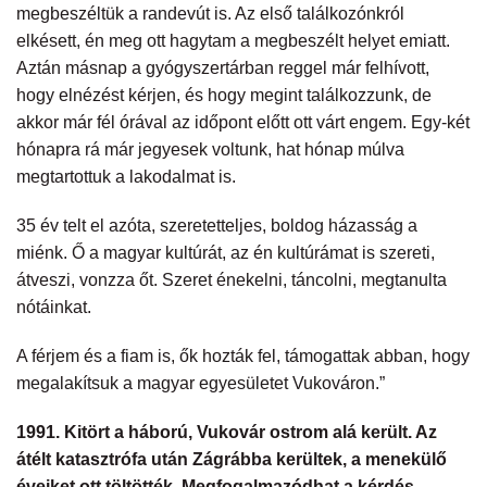
megbeszéltük a randevút is. Az első találkozónkról
elkésett, én meg ott hagytam a megbeszélt helyet emiatt.
Aztán másnap a gyógyszertárban reggel már felhívott,
hogy elnézést kérjen, és hogy megint találkozzunk, de
akkor már fél órával az időpont előtt ott várt engem. Egy-két
hónapra rá már jegyesek voltunk, hat hónap múlva
megtartottuk a lakodalmat is.
35 év telt el azóta, szeretetteljes, boldog házasság a
miénk. Ő a magyar kultúrát, az én kultúrámat is szereti,
átveszi, vonzza őt. Szeret énekelni, táncolni, megtanulta
nótáinkat.
A férjem és a fiam is, ők hozták fel, támogattak abban, hogy
megalakítsuk a magyar egyesületet Vukováron.”
1991. Kitört a háború, Vukovár ostrom alá került. Az
átélt katasztrófa után Zágrábba kerültek, a menekülő
éveiket ott töltötték. Megfogalmazódhat a kérdés