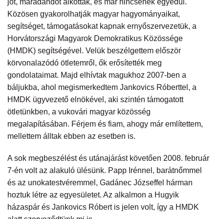
jót, maradandót alkottak, és már nincsenek egyedül.
Közösen gyakorolhatják magyar hagyományaikat,
segítséget, támogatásokat kapnak ernyőszervezetük, a
Horvátországi Magyarok Demokratikus Közössége
(HMDK) segítségével. Velük beszélgettem először
körvonalazódó ötletemről, ők erősítették meg
gondolataimat. Majd elhívtak magukhoz 2007-ben a
báljukba, ahol megismerkedtem Jankovics Róberttel, a
HMDK ügyvezető elnökével, aki szintén támogatott
ötletünkben, a vukovári magyar közösség
megalapításában. Férjem és fiam, ahogy már említettem,
mellettem álltak ebben az esetben is.
A sok megbeszélést és utánajárást követően 2008. február
7-én volt az alakuló ülésünk. Papp Irénnel, barátnőmmel
és az unokatestvéremmel, Gadánec Józseffel hárman
hoztuk létre az egyesületet. Az alkalmon a Hugyik
házaspár és Jankovics Róbert is jelen volt, így a HMDK