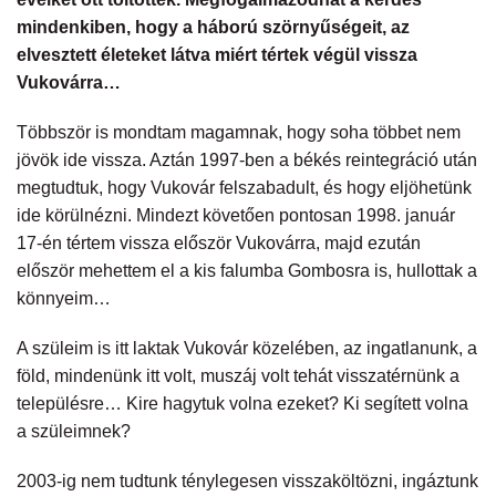
mindenkiben, hogy a háború szörnyűségeit, az
elvesztett életeket látva miért tértek végül vissza
Vukovárra…
Többször is mondtam magamnak, hogy soha többet nem
jövök ide vissza. Aztán 1997-ben a békés reintegráció után
megtudtuk, hogy Vukovár felszabadult, és hogy eljöhetünk
ide körülnézni. Mindezt követően pontosan 1998. január
17-én tértem vissza először Vukovárra, majd ezután
először mehettem el a kis falumba Gombosra is, hullottak a
könnyeim…
A szüleim is itt laktak Vukovár közelében, az ingatlanunk, a
föld, mindenünk itt volt, muszáj volt tehát visszatérnünk a
településre… Kire hagytuk volna ezeket? Ki segített volna
a szüleimnek?
2003-ig nem tudtunk ténylegesen visszaköltözni, ingáztunk