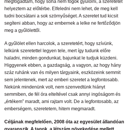
megfogadtam, hogy soha nem fogok gyűlölni, a szeretetet
helyeztem az előtérbe. Elfeledni nem lehet, de meg kell
tudni bocsátani a sok szörnyűséget. A szeretet tud kicsit
segíteni abban, hogy az embernek a lelke ne fertőződjön
meg a gyűlölettől.
A gyűlölet ellen harcolok, a szeretetért, hogy szívünk,
lelkünk szeretettel legyen tele, mert így tudunk előre
haladni, minden gondunkat, bajunkat le tudjuk küzdeni.
Higgyenek ebben, a gazdagság, a vagyon, az hogy hány
száz ruhánk van és milyen tárgyaink, eszközeink semmit
sem jelentenek, mert az emberi szeretet a legfontosabb.
Nekünk mindenünk volt, nem szenvedtünk hiányt
semmiben, de fél óra elteltével csak annyi ingóságom és
„értékem” maradt, ami rajtam volt. De a legfontosabb, az
emberségem, szeretetem, hitem megmaradt.
Céljának megfelelően, 2008 óta az egyesület állandóan
gyarapszik. A tagok, a létszám növekedése mellett