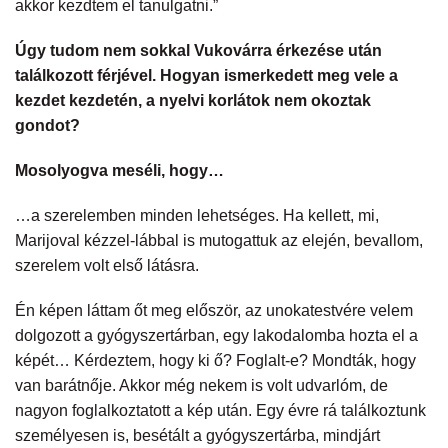
akkor kezdtem el tanulgatni.”
Úgy tudom nem sokkal Vukovárra érkezése után
találkozott férjével. Hogyan ismerkedett meg vele a
kezdet kezdetén, a nyelvi korlátok nem okoztak
gondot?
Mosolyogva meséli, hogy…
…a szerelemben minden lehetséges. Ha kellett, mi,
Marijoval kézzel-lábbal is mutogattuk az elején, bevallom,
szerelem volt első látásra.
Én képen láttam őt meg először, az unokatestvére velem
dolgozott a gyógyszertárban, egy lakodalomba hozta el a
képét… Kérdeztem, hogy ki ő? Foglalt-e? Mondták, hogy
van barátnője. Akkor még nekem is volt udvarlóm, de
nagyon foglalkoztatott a kép után. Egy évre rá találkoztunk
személyesen is, besétált a gyógyszertárba, mindjárt