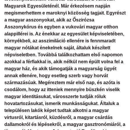
Naptár
Magyarok Egyesületénél. Már érkezésem napján
megismerhettem e maroknyi közösség tagjait. Egyrészt
Partnereink
a magyar asszonyokat, akik az Őszirózsa
Asszonykórus és egyben a vukovári magyar otthon
alappillérei is. Az énekkar az egyesület képviseletében,
környékbeli, az asszimiláció ellenére is fennmaradt
magyar nótákat énekelnek saját, általuk készített
népviseletben. Továbbá találkozhattam első napomon
azokkal a férfiakkal is, akik nélkül nem épült volna fel a
magyar ház, és akik támogatják a magyarság ügyét
annak ellenére, hogy esetleg szerb vagy horvát
származásúak. Megéreztem már első nap, és azóta is
csodálom, hogy az itteniek mennyire büszkén viselik
magyar identitásukat, városszerte tudják róluk
hovatartozásukat, ismerik munkásságukat. Általuk a
településen lakók képet tudtak alkotni a magyar
virtusról, kitartásról, küzdésről, a magyar csárdás
dallamokról és lépésekről, a magyar gasztronómiáról, a