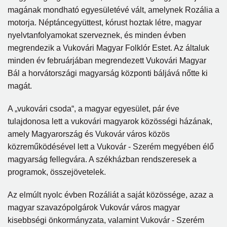
magának mondható egyesületévé vált, amelynek Rozália a
motorja. Néptáncegyüttest, kórust hoztak létre, magyar
nyelvtanfolyamokat szerveznek, és minden évben
megrendezik a Vukovári Magyar Folklór Estet. Az általuk
minden év februárjában megrendezett Vukovári Magyar
Bál a horvátországi magyarság központi báljává nőtte ki
magát.
A „vukovári csoda“, a magyar egyesület, pár éve
tulajdonosa lett a vukovári magyarok közösségi házának,
amely Magyarország és Vukovár város közös
közreműködésével lett a Vukovár - Szerém megyében élő
magyarság fellegvára. A székházban rendszeresek a
programok, összejövetelek.
Az elmúlt nyolc évben Rozáliát a saját közössége, azaz a
magyar szavazópolgárok Vukovár város magyar
kisebbségi önkormányzata, valamint Vukovár - Szerém