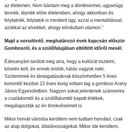
az életemen. Nem bántam meg a döntéseimet, ugyanúgy
tennék, lépnék előre életemben, ahogy akkoriban és
folytatnék, folytatok is mindent úgy, azzal a mentalitással,
azokkal az elvekkel, ahogy elindultam utamon.”
Majd a sorsdöntő, meghatározó évek kapcsán először
Gombosról, és a szülőfalujában eltöltött időről mesél.
Édesanyám tanított meg arra, hogy a kultúrát tisztelni,
követni kell, és ennek örülök, hálás vagyok neki.
Szüleimnek és támogatásuknak köszönhetően 5 éves
koromtól kezdve 22 éves korig voltam tag a gombosi Arany
János Egyesületben. Nagyon sokat jelentenek számomra
a családomtól és a szülőfalumtól kapott értékek,
megalapozták az én törekvéseimet is.
Mikor horvát városba kerültem nem tudtam horvátul, csak
az alap dolgokat, általánosságokat. Mikor ide kerültem,