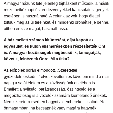
A magyar házunk fele jelenleg tájházként működik, a másik
része hétköznapi és rendezvényekkel kapcsolatos igények
esetében is használható. A célunk az volt, hogy élettel
töltsük meg az új tereinket, és mindenki örömét lelje benne,
otthon érezze magát, használhassa.
A ház mellett számos kitüntetést, díjat kapott az
egyesület, és külön elismerésekben részesítették Önt
is. A magyar közösségek megbecsülik, támogatják,
követik, felnéznek Önre. Mi a titka?
Az előbbiek során elmondott, „Szeretettel
győzedelmeskedni!” elvet követtem és követem mind a mai
napig a saját életem és a közösségünk esetében is.
Emellett a nyíltság, barátságosság, őszinteség és a
megbízhatóság is a vezetők számára kiemelendő értékek.
Nem szeretem cserben hagyni az embereket, csalódnék
önmagamban, ha becsapnék vagy magára hagynék