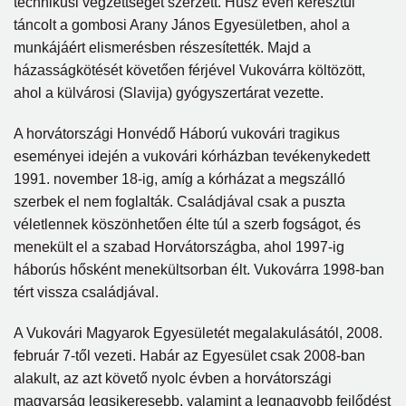
technikusi végzettséget szerzett. Húsz éven keresztül
táncolt a gombosi Arany János Egyesületben, ahol a
munkájáért elismerésben részesítették. Majd a
házasságkötését követően férjével Vukovárra költözött,
ahol a külvárosi (Slavija) gyógyszertárat vezette.
A horvátországi Honvédő Háború vukovári tragikus
eseményei idején a vukovári kórházban tevékenykedett
1991. november 18-ig, amíg a kórházat a megszálló
szerbek el nem foglalták. Családjával csak a puszta
véletlennek köszönhetően élte túl a szerb fogságot, és
menekült el a szabad Horvátországba, ahol 1997-ig
háborús hősként menekültsorban élt. Vukovárra 1998-ban
tért vissza családjával.
A Vukovári Magyarok Egyesületét megalakulásától, 2008.
február 7-től vezeti. Habár az Egyesület csak 2008-ban
alakult, az azt követő nyolc évben a horvátországi
magyarság legsikeresebb, valamint a legnagyobb fejlődést