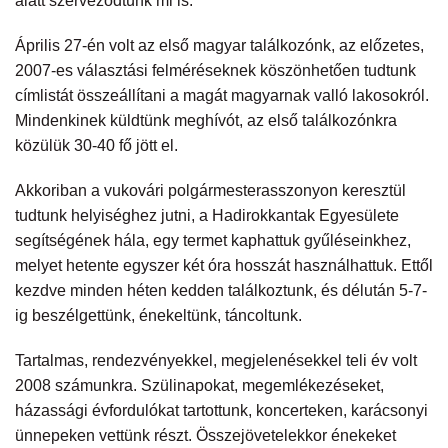
alatt szerveződtünk mi is.
Április 27-én volt az első magyar találkozónk, az előzetes,
2007-es választási felméréseknek köszönhetően tudtunk
címlistát összeállítani a magát magyarnak valló lakosokról.
Mindenkinek küldtünk meghívót, az első találkozónkra
közülük 30-40 fő jött el.
Akkoriban a vukovári polgármesterasszonyon keresztül
tudtunk helyiséghez jutni, a Hadirokkantak Egyesülete
segítségének hála, egy termet kaphattuk gyűléseinkhez,
melyet hetente egyszer két óra hosszát használhattuk. Ettől
kezdve minden héten kedden találkoztunk, és délután 5-7-
ig beszélgettünk, énekeltünk, táncoltunk.
Tartalmas, rendezvényekkel, megjelenésekkel teli év volt
2008 számunkra. Szülinapokat, megemlékezéseket,
házassági évfordulókat tartottunk, koncerteken, karácsonyi
ünnepeken vettünk részt. Összejövetelekkor énekeket