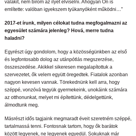
valakit, nem bírom az ilyet elviselni. Ahogyan Ön is
említette: valóban igyekszem tyúkanyóként működni…”
2017-et írunk, milyen célokat tudna megfogalmazni az
egyesület számára jelenleg? Hová, merre tudna
haladni?
Egyrészt úgy gondolom, hogy a közösségünkben az első
és legfontosabb dolog az utánpótlás megszerzése,
összeszedése. Akikkel sikeresen megalapítottuk a
szervezetet, ők velem együtt öregedtek. Fiatalok azonban
nagyon kevesen vannak. Törekednünk kell arra, hogy
széppé, vonzóvá tegyük gyermekeink, unokáink számára
az otthonunkat, melyet mi építettünk, dédelgettünk,
álmodtunk meg.
Másrészt idős tagjaink megmaradt éveit szeretném széppé,
tartalmassá tenni. Fontosnak tartom, hogy ők barátok
között legyenek, ne legyenek egyedül. Sokuknak már