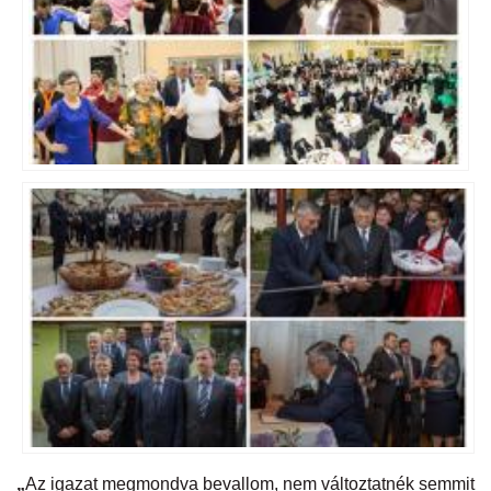
„
Az igazat megmondva bevallom, nem változtatnék semmit