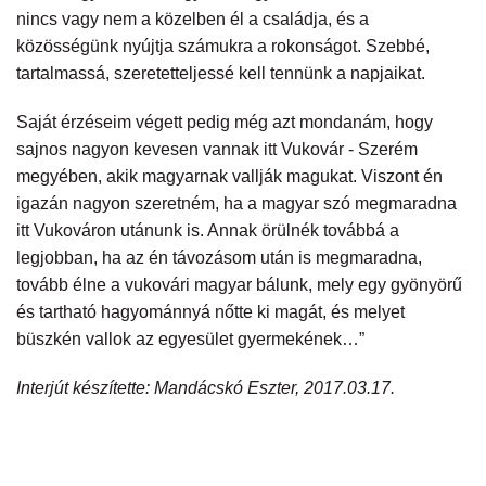
nincs vagy nem a közelben él a családja, és a
közösségünk nyújtja számukra a rokonságot. Szebbé,
tartalmassá, szeretetteljessé kell tennünk a napjaikat.
Saját érzéseim végett pedig még azt mondanám, hogy
sajnos nagyon kevesen vannak itt Vukovár - Szerém
megyében, akik magyarnak vallják magukat. Viszont én
igazán nagyon szeretném, ha a magyar szó megmaradna
itt Vukováron utánunk is. Annak örülnék továbbá a
legjobban, ha az én távozásom után is megmaradna,
tovább élne a vukovári magyar bálunk, mely egy gyönyörű
és tartható hagyománnyá nőtte ki magát, és melyet
büszkén vallok az egyesület gyermekének…”
Interjút készítette: Mandácskó Eszter, 2017.03.17.