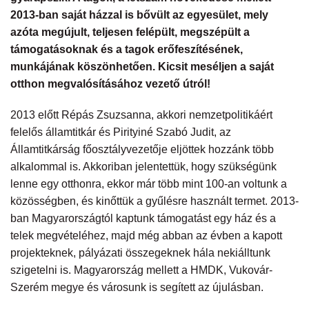
2013-ban saját házzal is bővült az egyesület, mely
azóta megújult, teljesen felépült, megszépült a
támogatásoknak és a tagok erőfeszítésének,
munkájának köszönhetően. Kicsit meséljen a saját
otthon megvalósításához vezető útról!
2013 előtt Répás Zsuzsanna, akkori nemzetpolitikáért
felelős államtitkár és Pirityiné Szabó Judit, az
Államtitkárság főosztályvezetője eljöttek hozzánk több
alkalommal is. Akkoriban jelentettük, hogy szükségünk
lenne egy otthonra, ekkor már több mint 100-an voltunk a
közösségben, és kinőttük a gyűlésre használt termet. 2013-
ban Magyarországtól kaptunk támogatást egy ház és a
telek megvételéhez, majd még abban az évben a kapott
projekteknek, pályázati összegeknek hála nekiálltunk
szigetelni is. Magyarország mellett a HMDK, Vukovár-
Szerém megye és városunk is segített az újulásban.