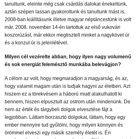
tanultunk, eleinte még csak csárdás dalokat énekeltünk,
aztán szépen lassan gyakoroltunk és tanultunk mást is.
2008-ban kiállításunk illetve magyar néptáncestünk is volt
már. 2008. november 14-én tartottuk az első vukovári
koszorúzást, már ekkor megtisztelt minket a nagykövet úr
és a konzul úr is jelenlétével.
Milyen cél vezérelte abban, hogy ilyen nagy volumenű
és sok energiát felemésztő munkába belevágjon?
A célom az volt, hogy megmaradjon a magyarság, és az,
hogy valamit magam után is tudjak hagyni az életben. Azt
hiszem ez a törekvésem a háború miatt alakulhatott ki
bennem, hiszen elpusztult az ostrom után mindenünk. De
nem az érték és tárgybeli dolgok elvesztése fájt a
legjobban. Láttam borzasztó dolgokat, láttam, hogy egy
ember mennyire tud gyűlölni, hogy milyen könnyen és
örömmel elveszi egy másik személy életét is. Én