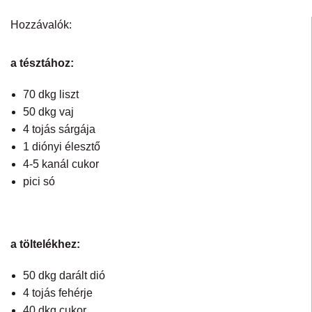
Hozzávalók:
a tésztához:
70 dkg liszt
50 dkg vaj
4 tojás sárgája
1 diónyi élesztő
4-5 kanál cukor
pici só
a töltelékhez:
50 dkg darált dió
4 tojás fehérje
40 dkg cukor