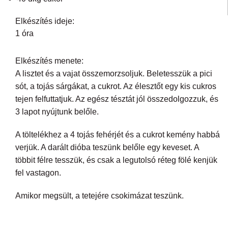
Elkészítés ideje:
1 óra
Elkészítés menete:
A lisztet és a vajat összemorzsoljuk. Beletesszük a pici
sót, a tojás sárgákat, a cukrot. Az élesztőt egy kis cukros
tejen felfuttatjuk. Az egész tésztát jól összedolgozzuk, és
3 lapot nyújtunk belőle.
A töltelékhez a 4 tojás fehérjét és a cukrot kemény habbá
verjük. A darált dióba teszünk belőle egy keveset. A
többit félre tesszük, és csak a legutolsó réteg fölé kenjük
fel vastagon.
Amikor megsült, a tetejére csokimázat teszünk.