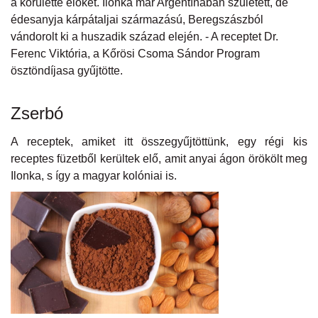
a körülette élőket. Ilonka már Argentínában született, de
Naptár
édesanyja kárpátaljai származású, Beregszászból
vándorolt ki a huszadik század elején. - A receptet Dr.
Partnereink
Ferenc Viktória, a Kőrösi Csoma Sándor Program
ösztöndíjasa gyűjtötte.
Zserbó
A receptek, amiket itt összegyűjtöttünk, egy régi kis
receptes füzetből kerültek elő, amit anyai ágon örökölt meg
Ilonka, s így a magyar kolóniai is.