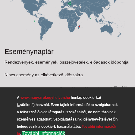
Eseménynaptár
Rendezvények, események, összejövetelek, előadások időpontjai
Nincs esemény az elkövetkező időszakra
Erdély
Burg-Kastl Alumni
brazil
rétes
palacsinta
dr. Smuk András
Püspöke
dödölle
A
www.magyarokegyhelyen.hu
honlap cookie-kat
desszert
Németország
kürtőskalács
(„sütiket”) használ. Ezen fájlok információkat szolgáltatnak
vállalkozó
diaszpóra
interjú
lecsó
Potápi Árpád János
Zakuszka
a felhasználó oldallátogatási szokásairól, de nem tárolnak
BUOD
közösségépítők
Frankfurt
lángos
Erdély
személyes adatokat. Szolgáltatásaink igénybevételével Ön
Uruguay
Délvidék
borászat
erdélyi püspök
gulyás
recept
beleegyezik a cookie-k használatába.
További információk
hortobágyi
vendégház
Vukovári Magyarok Egyesülete
További információk
itt
.