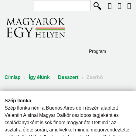
Keresés...
Ugrás a tartalomra
Program
Diaszpóra és Szórvány
Jelenlegi hely
Címlap
Így élünk
Desszert
Zserbó
Így élünk
Közösségépítők
Szép Ilonka
Szép Ilonka néni a Buenos Aires déli részén alapított
Pályázat
Valentín Alsinai Magyar Dalkör oszlopos tagjaként és
családanyaként is sok finom magyar ételt tett már az
Csodaszarvas program
asztalra élete során, amelyekkel mindig megörvendeztette