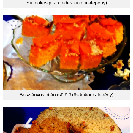
Sütőtökös pitán (édes kukoricalepény)
Bosztányos pitán (sütőtökös kukoricalepény)