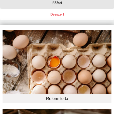
Naptár
Főétel
Partnereink
Desszert
(aktív fül)
Reform torta