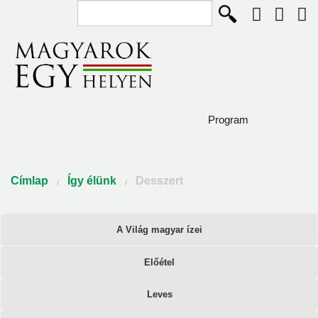
Keresés...
Ugrás a tartalomra
Program
Diaszpóra és Szórvány
Jelenlegi hely
Címlap
Így élünk
Desszert
Így élünk
Közösségépítők
Elsődleges fülek
A Világ magyar ízei
Pályázat
Előétel
Csodaszarvas program
Leves