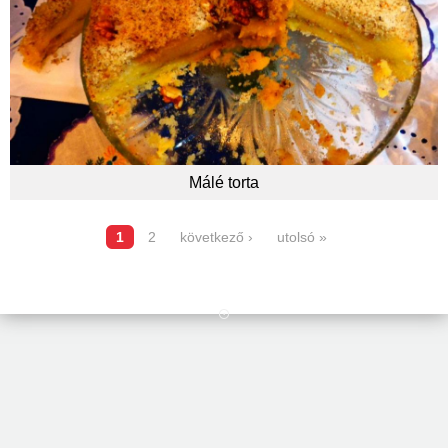
Málé torta
1
2
következő ›
utolsó »
Oldalak